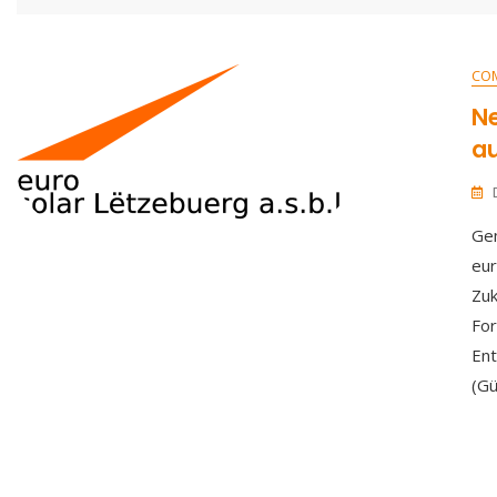
CO
Ne
a
Ge
eur
Zu
For
Ent
(Gü