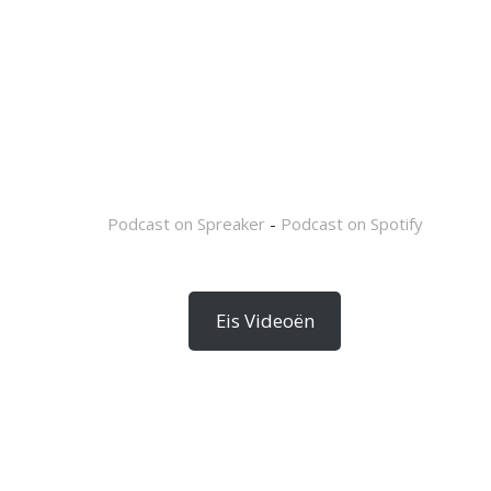
Podcast on Spreaker
-
Podcast on Spotify
Eis Videoën