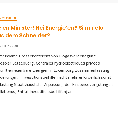
MMUNIQUÉ
ien Minister! Nei Energie‘en? Si mir elo
us dem Schneider?
Dec 14, 2011
meinsame Pressekonferenz von Biogasvereenegung,
osolar Lëtzebuerg, Centrales hydroélectriques privées
kunft erneuerbare Energien in Luxemburg Zusammenfassung
derungen:– Investitionsbeihilfen nicht mehr erforderlich somit
lastung Staatshaushalt– Anpassung der Einspeisevergütungen
llebonus, Entfall Investitionsbeihilfen) an