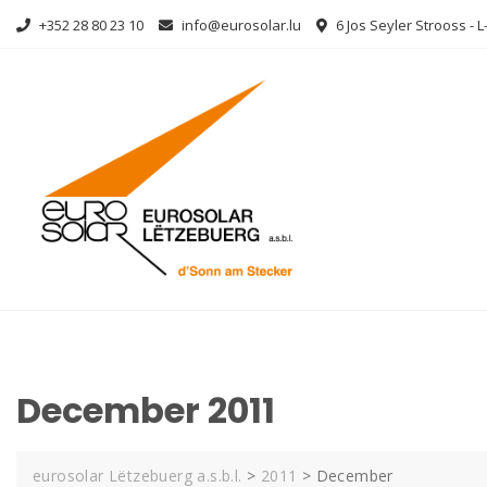
Skip
+352 28 80 23 10
info@eurosolar.lu
6 Jos Seyler Strooss - 
to
content
December 2011
eurosolar Lëtzebuerg a.s.b.l.
>
2011
>
December