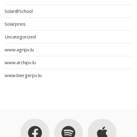
Solar@School
Solarpreis
Uncategorized
www.agripv.lu
www.archipv.lu
www.biergerpv.lu