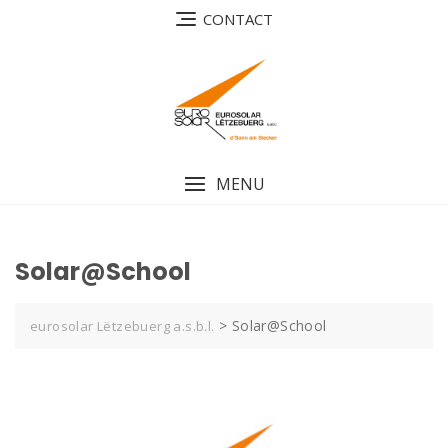
Skip
CONTACT
to
content
MENU
Solar@School
>
Solar@School
eurosolar Lëtzebuerg a.s.b.l.