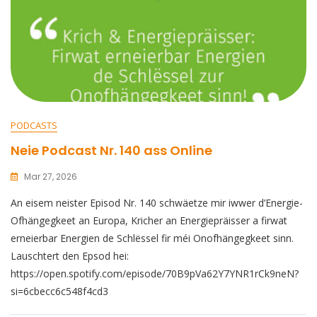
PODCASTS
Neie Podcast Nr. 140 ass Online
Mar 27, 2026
An eisem neister Episod Nr. 140 schwäetze mir iwwer d’Energie-
Ofhängegkeet an Europa, Kricher an Energiepräisser a firwat
erneierbar Energien de Schlëssel fir méi Onofhängegkeet sinn.
Lauschtert den Epsod hei:
https://open.spotify.com/episode/70B9pVa62Y7YNR1rCk9neN?
si=6cbecc6c548f4cd3