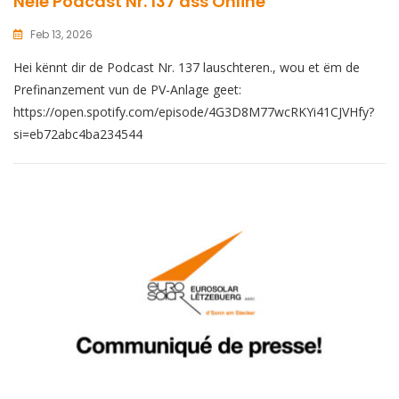
Neie Podcast Nr. 137 ass Online
Feb 13, 2026
Hei kënnt dir de Podcast Nr. 137 lauschteren., wou et ëm de
Prefinanzement vun de PV-Anlage geet:
https://open.spotify.com/episode/4G3D8M77wcRKYi41CJVHfy?
si=eb72abc4ba234544