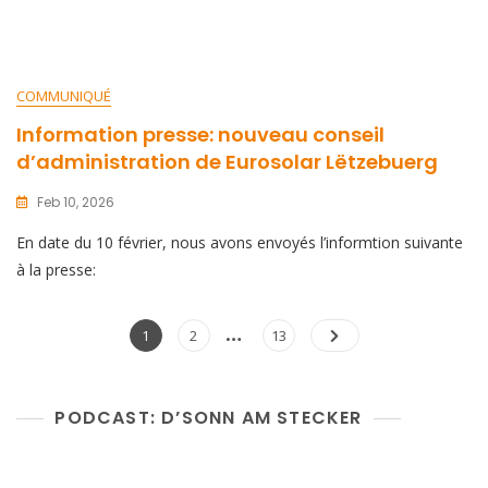
COMMUNIQUÉ
Information presse: nouveau conseil
d’administration de Eurosolar Lëtzebuerg
Feb 10, 2026
En date du 10 février, nous avons envoyés l’informtion suivante
à la presse:
Posts
…
Page
Page
Page
1
2
13
pagination
PODCAST: D’SONN AM STECKER