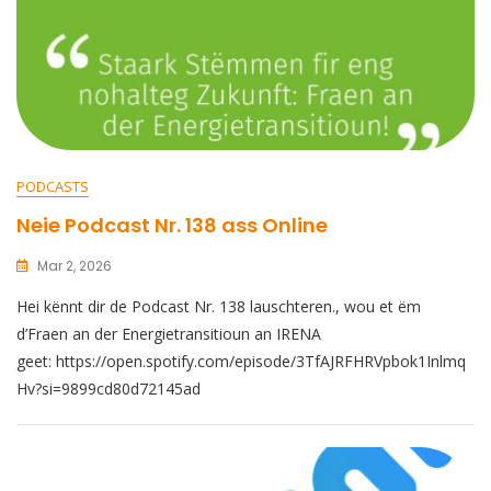
PODCASTS
Neie Podcast Nr. 138 ass Online
Mar 2, 2026
Hei kënnt dir de Podcast Nr. 138 lauschteren., wou et ëm
d’Fraen an der Energietransitioun an IRENA
geet: https://open.spotify.com/episode/3TfAJRFHRVpbok1Inlmq
Hv?si=9899cd80d72145ad