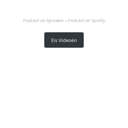
Podcast on Spreaker
-
Podcast on Spotify
Eis Videoën