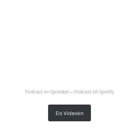
Podcast on Spreaker
-
Podcast on Spotify
Eis Videoën