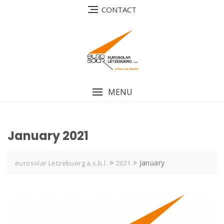
Skip
CONTACT
to
content
MENU
January 2021
>
>
January
eurosolar Lëtzebuerg a.s.b.l.
2021