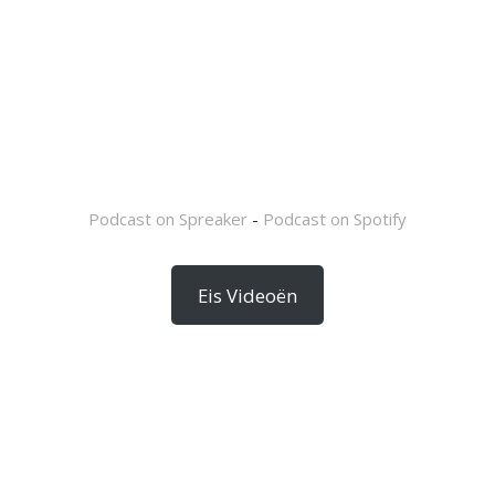
Podcast on Spreaker
-
Podcast on Spotify
Eis Videoën