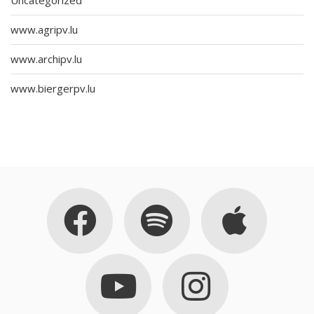
www.agripv.lu
www.archipv.lu
www.biergerpv.lu