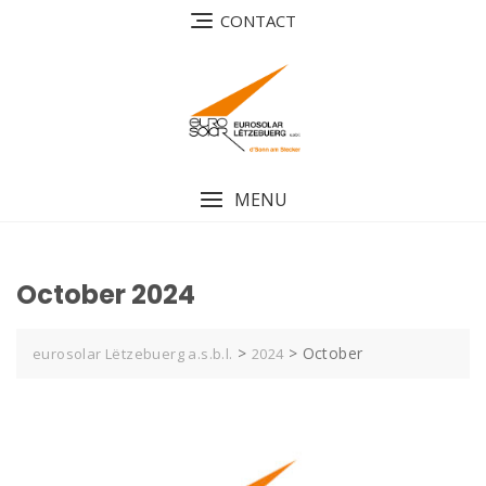
Skip
CONTACT
to
content
MENU
October 2024
>
>
October
eurosolar Lëtzebuerg a.s.b.l.
2024