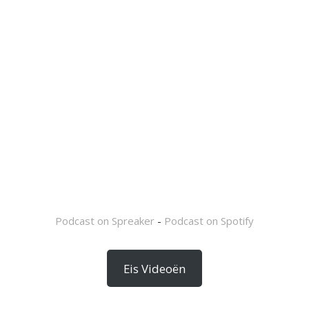
Podcast on Spreaker
-
Podcast on Spotify
Eis Videoën