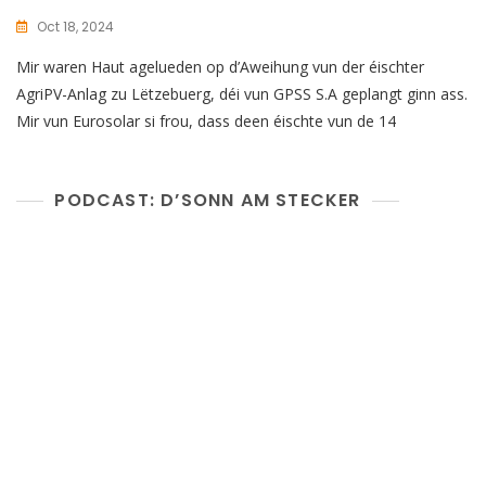
Oct 18, 2024
Mir waren Haut agelueden op d’Aweihung vun der éischter
AgriPV-Anlag zu Lëtzebuerg, déi vun GPSS S.A geplangt ginn ass.
Mir vun Eurosolar si frou, dass deen éischte vun de 14
PODCAST: D’SONN AM STECKER