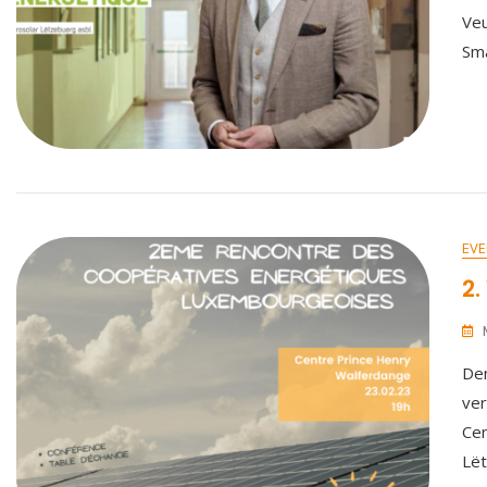
Veu
Sma
EVE
2.
Den
ver
Cen
Lë