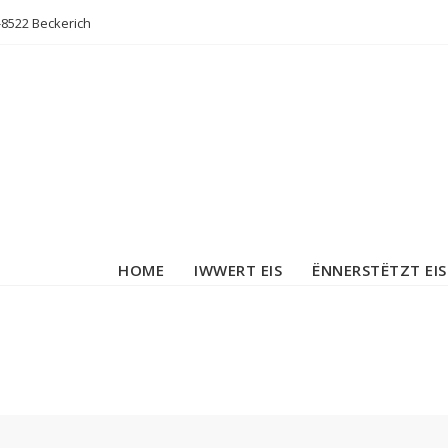
L-8522 Beckerich
HOME
IWWERT EIS
ËNNERSTËTZT EIS