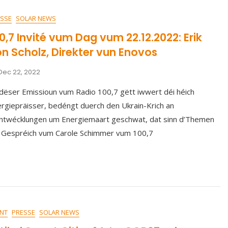
SSE
SOLAR NEWS
0,7 Invité vum Dag vum 22.12.2022: Erik
n Scholz, Direkter vun Enovos
Dec 22, 2022
dëser Emissioun vum Radio 100,7 gëtt iwwert déi héich
rgiepräisser, bedéngt duerch den Ukrain-Krich an
ntwécklungen um Energiemaart geschwat, dat sinn d’Themen
 Gespréich vum Carole Schimmer vum 100,7
NT
PRESSE
SOLAR NEWS