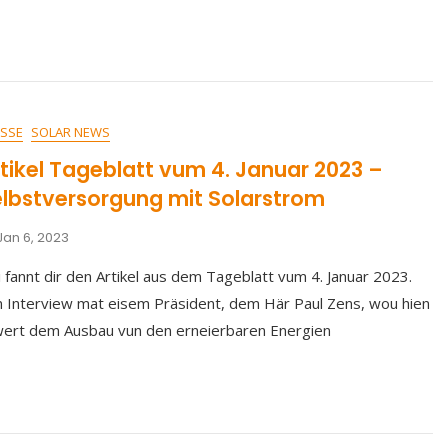
SSE
SOLAR NEWS
tikel Tageblatt vum 4. Januar 2023 –
lbstversorgung mit Solarstrom
Jan 6, 2023
 fannt dir den Artikel aus dem Tageblatt vum 4. Januar 2023.
 Interview mat eisem Präsident, dem Här Paul Zens, wou hien
ert dem Ausbau vun den erneierbaren Energien