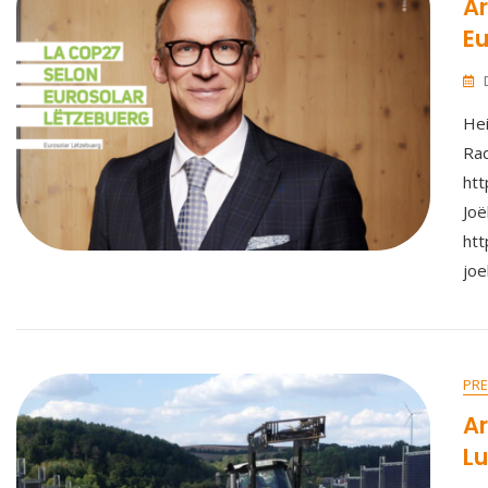
Ar
Eu
Hei
Rad
htt
Joë
htt
joe
PRE
Ar
L