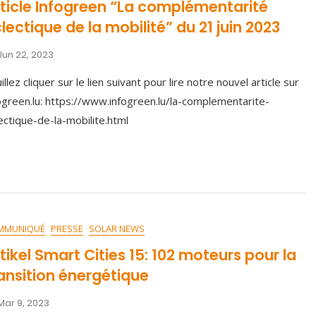
ticle Infogreen “La complémentarité
lectique de la mobilité” du 21 juin 2023
Jun 22, 2023
illez cliquer sur le lien suivant pour lire notre nouvel article sur
ogreen.lu: https://www.infogreen.lu/la-complementarite-
ectique-de-la-mobilite.html
MMUNIQUÉ
PRESSE
SOLAR NEWS
tikel Smart Cities 15: 102 moteurs pour la
ansition énergétique
Mar 9, 2023