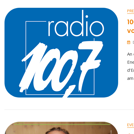
PRE
10
vo
An 
Ene
d’E
am
EVE