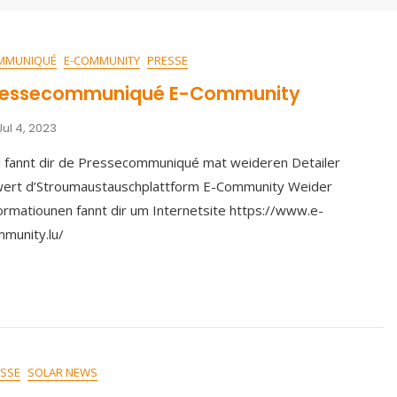
MMUNIQUÉ
E-COMMUNITY
PRESSE
ressecommuniqué E-Community
Jul 4, 2023
 fannt dir de Pressecommuniqué mat weideren Detailer
ert d’Stroumaustauschplattform E-Community Weider
ormatiounen fannt dir um Internetsite https://www.e-
munity.lu/
SSE
SOLAR NEWS