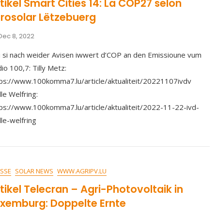
tikel Smart Cities 14: La COP27 selon
rosolar Lëtzebuerg
Dec 8, 2022
 si nach weider Avisen iwwert d’COP an den Emissioune vum
io 100,7: Tilly Metz:
ps://www.100komma7.lu/article/aktualiteit/20221107ivdv
lle Welfring:
ps://www.100komma7.lu/article/aktualiteit/2022-11-22-ivd-
lle-welfring
SSE
SOLAR NEWS
WWW.AGRIPV.LU
tikel Telecran – Agri-Photovoltaik in
uxemburg: Doppelte Ernte