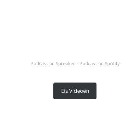
Podcast on Spreaker
-
Podcast on Spotify
Eis Videoën