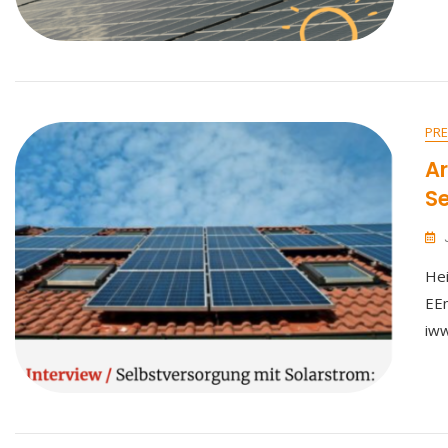
PRE
Ar
Se
Hei
EEn
iww