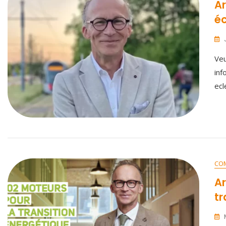
Ar
éc
Veu
inf
ecl
CO
Ar
tr