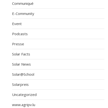
Communiqué
E-Community
Event
Podcasts
Presse
Solar Facts
Solar News
Solar@School
Solarpreis
Uncategorized
www.agripv.lu