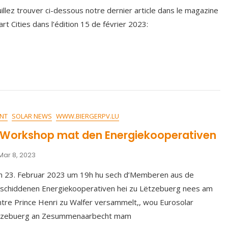
illez trouver ci-dessous notre dernier article dans le magazine
rt Cities dans l’édition 15 de février 2023:
NT
SOLAR NEWS
WWW.BIERGERPV.LU
 Workshop mat den Energiekooperativen
Mar 8, 2023
 23. Februar 2023 um 19h hu sech d’Memberen aus de
schiddenen Energiekooperativen hei zu Lëtzebuerg nees am
tre Prince Henri zu Walfer versammelt,, wou Eurosolar
tzebuerg an Zesummenaarbecht mam