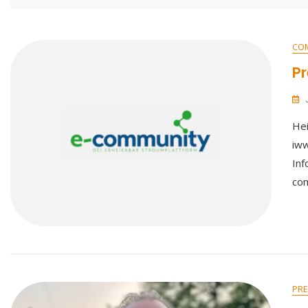
CO
P
Hei
iww
Inf
com
PRE