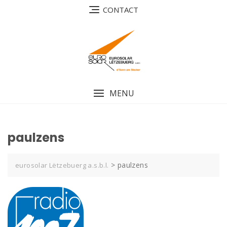
Skip
CONTACT
to
content
MENU
paulzens
>
paulzens
eurosolar Lëtzebuerg a.s.b.l.