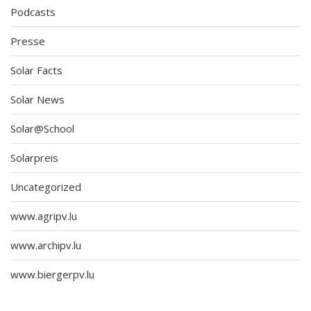
Podcasts
Presse
Solar Facts
Solar News
Solar@School
Solarpreis
Uncategorized
www.agripv.lu
www.archipv.lu
www.biergerpv.lu