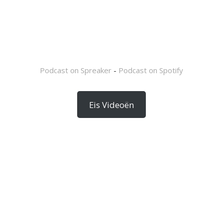
Podcast on Spreaker
-
Podcast on Spotify
Eis Videoën