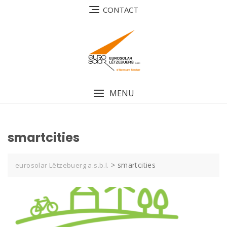
Skip
CONTACT
to
content
MENU
smartcities
>
smartcities
eurosolar Lëtzebuerg a.s.b.l.