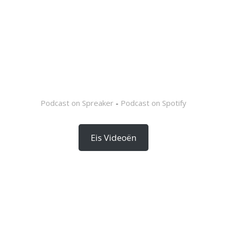
Podcast on Spreaker
-
Podcast on Spotify
Eis Videoën