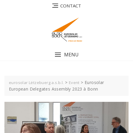
Skip
CONTACT
to
content
MENU
>
>
Eurosolar
eurosolar Lëtzebuerg a.s.b.l.
Event
European Delegates Assembly 2023 à Bonn