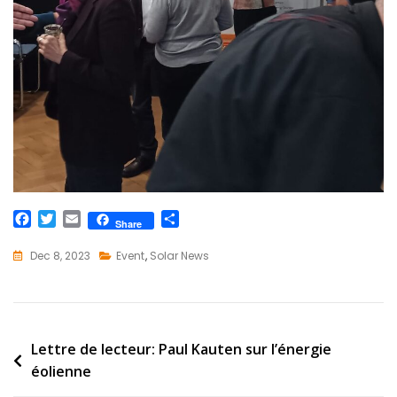
F
T
E
S
Share
a
w
m
h
c
i
a
a
Dec 8, 2023
Event
,
Solar News
e
t
i
r
b
t
l
e
o
e
o
r
k
Post
Lettre de lecteur: Paul Kauten sur l’énergie
éolienne
navigation