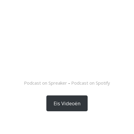
Podcast on Spreaker
-
Podcast on Spotify
Eis Videoën