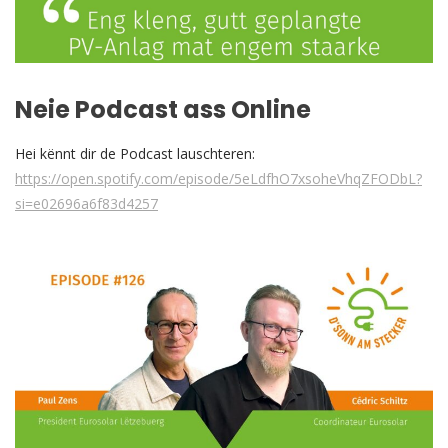
Neie Podcast ass Online
Hei kënnt dir de Podcast lauschteren:
https://open.spotify.com/episode/5eLdfhO7xsoheVhqZFODbL?
si=e02696a6f83d4257