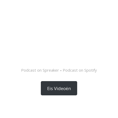
Podcast on Spreaker
-
Podcast on Spotify
Eis Videoën