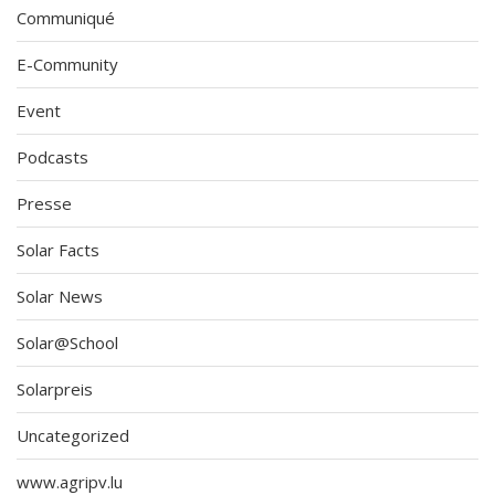
Communiqué
E-Community
Event
Podcasts
Presse
Solar Facts
Solar News
Solar@School
Solarpreis
Uncategorized
www.agripv.lu