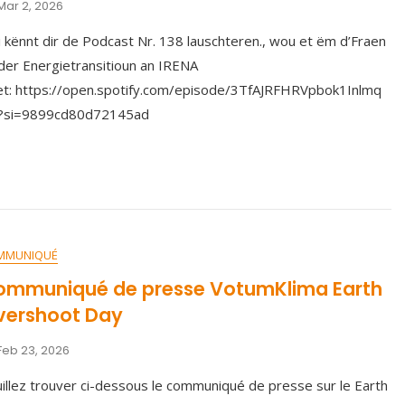
Mar 2, 2026
 kënnt dir de Podcast Nr. 138 lauschteren., wou et ëm d’Fraen
der Energietransitioun an IRENA
t: https://open.spotify.com/episode/3TfAJRFHRVpbok1Inlmq
?si=9899cd80d72145ad
MMUNIQUÉ
ommuniqué de presse VotumKlima Earth
vershoot Day
Feb 23, 2026
illez trouver ci-dessous le communiqué de presse sur le Earth