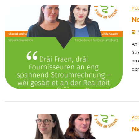
PO
Ne
An 
Str
an
de
PO
Ne