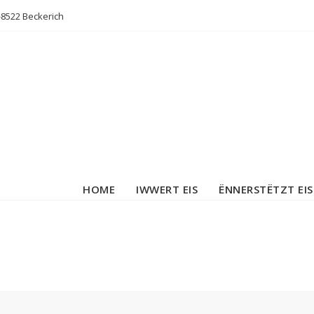
L-8522 Beckerich
HOME
IWWERT EIS
ËNNERSTËTZT EIS