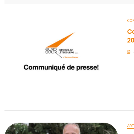
CO
Co
2
ART