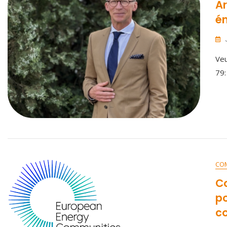
Ar
én
Veu
79:
CO
Co
p
c