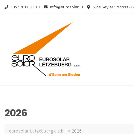
Skip
+352 28 80 23 10
info@eurosolar.lu
6 Jos Seyler Strooss - 
to
content
2026
eurosolar Lëtzebuerg a.s.b.l.
>
2026