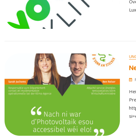
Ove
Lu
UN
Ne
Hei
Pre
ht
si