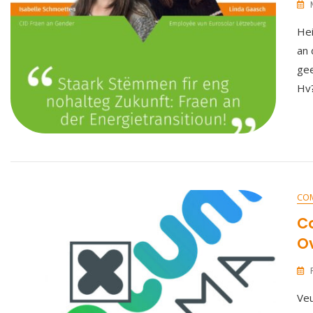
Hei
an 
gee
Hv
CO
C
O
Veu