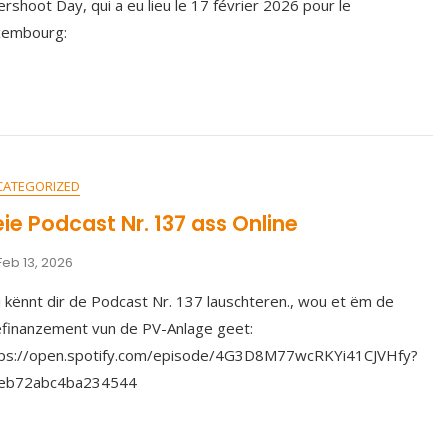
rshoot Day, qui a eu lieu le 17 février 2026 pour le
xembourg:
CATEGORIZED
ie Podcast Nr. 137 ass Online
Feb 13, 2026
 kënnt dir de Podcast Nr. 137 lauschteren., wou et ëm de
finanzement vun de PV-Anlage geet:
tps://open.spotify.com/episode/4G3D8M77wcRKYi41CJVHfy?
=eb72abc4ba234544