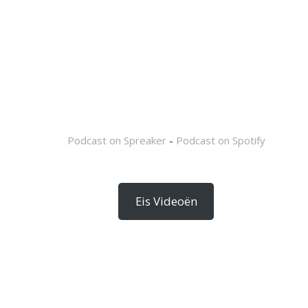
Podcast on Spreaker
-
Podcast on Spotify
Eis Videoën