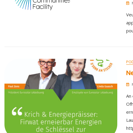
Veu
app
po
PO
Ne
An 
Ofh
ern
Lau
ht