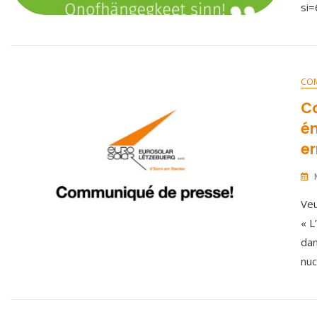
si
CO
C
én
er
Veu
« L
dan
nuc