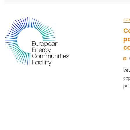
CO
Co
p
c
Veu
app
po