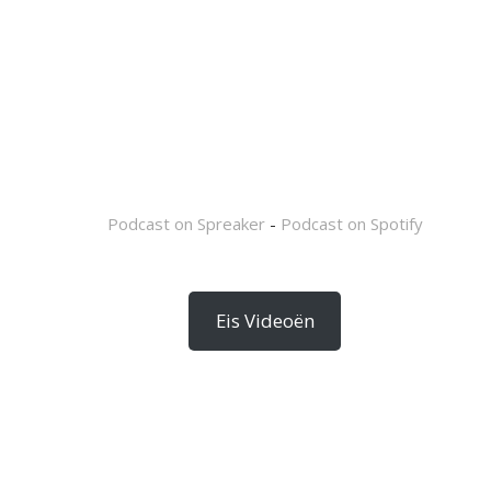
Podcast on Spreaker
-
Podcast on Spotify
Eis Videoën