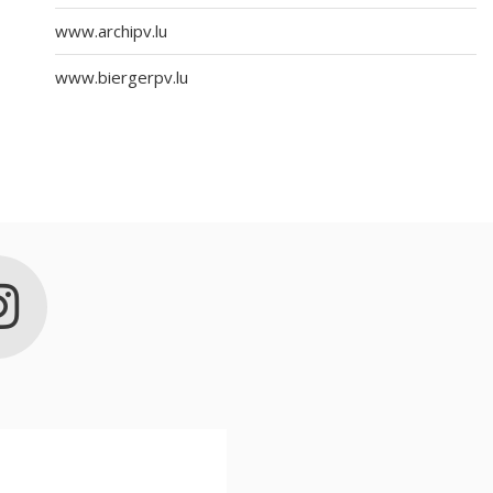
www.archipv.lu
www.biergerpv.lu