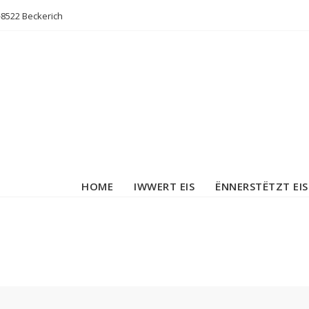
L-8522 Beckerich
HOME
IWWERT EIS
ËNNERSTËTZT EIS