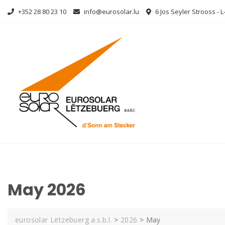
Skip
+352 28 80 23 10
info@eurosolar.lu
6 Jos Seyler Strooss - 
to
content
May 2026
eurosolar Lëtzebuerg a.s.b.l.
>
2026
>
May