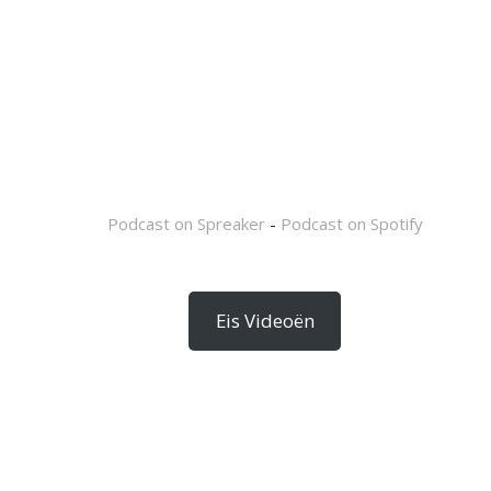
Podcast on Spreaker
-
Podcast on Spotify
Eis Videoën