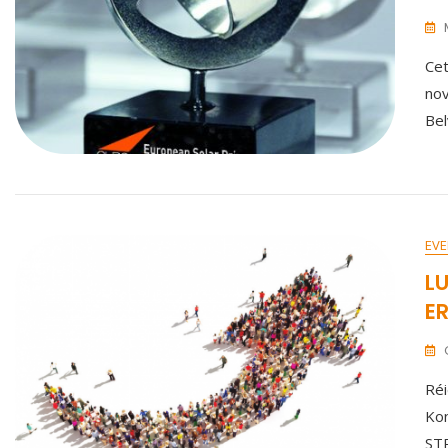
Cet
nov
Bel
EVE
L
E
Réi
Ko
ST