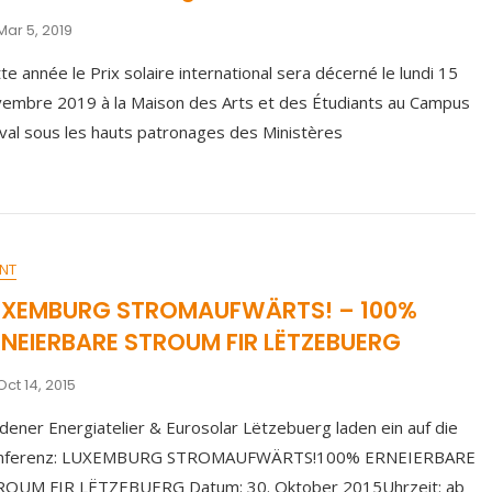
Mar 5, 2019
te année le Prix solaire international sera décerné le lundi 15
embre 2019 à la Maison des Arts et des Étudiants au Campus
val sous les hauts patronages des Ministères
NT
UXEMBURG STROMAUFWÄRTS! – 100%
RNEIERBARE STROUM FIR LËTZEBUERG
Oct 14, 2015
dener Energiatelier & Eurosolar Lëtzebuerg laden ein auf die
nferenz: LUXEMBURG STROMAUFWÄRTS!100% ERNEIERBARE
ROUM FIR LËTZEBUERG Datum: 30. Oktober 2015Uhrzeit: ab