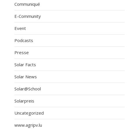
Communiqué
E-Community
Event
Podcasts
Presse
Solar Facts
Solar News
Solar@School
Solarpreis
Uncategorized
www.agripv.lu