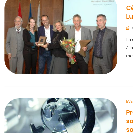
Cé
L
La 
à l
mem
EVE
Pr
so
so