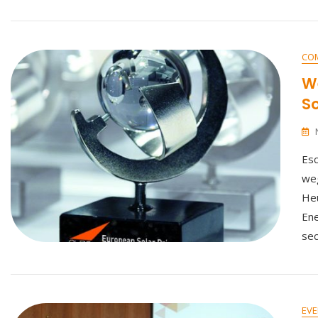
CO
We
So
Esc
weg
Heu
Ene
sec
EVE