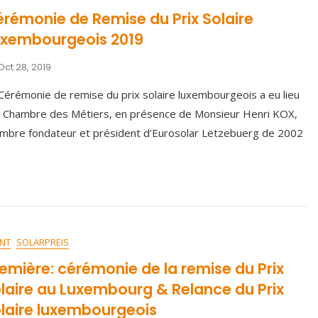
rémonie de Remise du Prix Solaire
uxembourgeois 2019
Oct 28, 2019
Cérémonie de remise du prix solaire luxembourgeois a eu lieu
a Chambre des Métiers, en présence de Monsieur Henri KOX,
bre fondateur et président d’Eurosolar Lëtzebuerg de 2002
NT
SOLARPREIS
emière: cérémonie de la remise du Prix
laire au Luxembourg & Relance du Prix
laire luxembourgeois