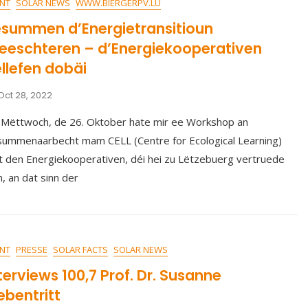
NT
SOLAR NEWS
WWW.BIERGERPV.LU
summen d’Energietransitioun
eeschteren – d’Energiekooperativen
llefen dobäi
Oct 28, 2022
Mëttwoch, de 26. Oktober hate mir ee Workshop an
ummenaarbecht mam CELL (Centre for Ecological Learning)
 den Energiekooperativen, déi hei zu Lëtzebuerg vertruede
n, an dat sinn der
NT
PRESSE
SOLAR FACTS
SOLAR NEWS
terviews 100,7 Prof. Dr. Susanne
ebentritt