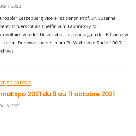
Mar 7, 2022
urosolar Lëtzebuerg Vice-Presidentin Prof. Dr. Susanne
bentritt fuerscht als Cheffin vum Laboratory for
tovoltaics vun der Universitéit Lëtzebuerg un der Effizienz vu
arzellen. Doriwwer huet si mam Pit Walté vum Radio 100,7
schwat.
NT
SOLAR NEWS
imaExpo 2021 du 9 au 11 octobre 2021
Oct 6, 2021