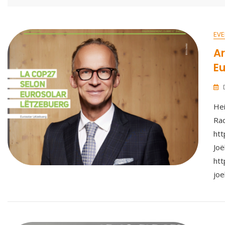
EVE
Ar
Eu
Hei
Rad
htt
Joë
htt
joe