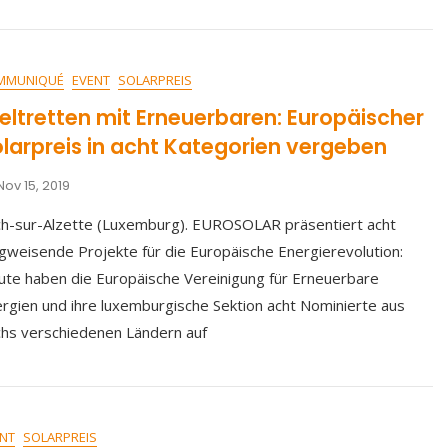
MMUNIQUÉ
EVENT
SOLARPREIS
ltretten mit Erneuerbaren: Europäischer
larpreis in acht Kategorien vergeben
Nov 15, 2019
h-sur-Alzette (Luxemburg). EUROSOLAR präsentiert acht
weisende Projekte für die Europäische Energierevolution:
te haben die Europäische Vereinigung für Erneuerbare
rgien und ihre luxemburgische Sektion acht Nominierte aus
hs verschiedenen Ländern auf
NT
SOLARPREIS