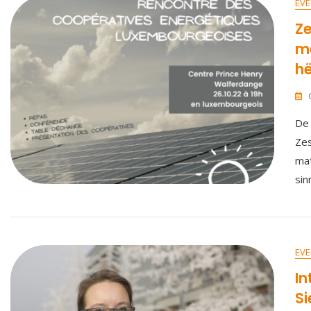
EVE
Ze
m
hë
De 
Zes
mat
sin
EVE
In
Si