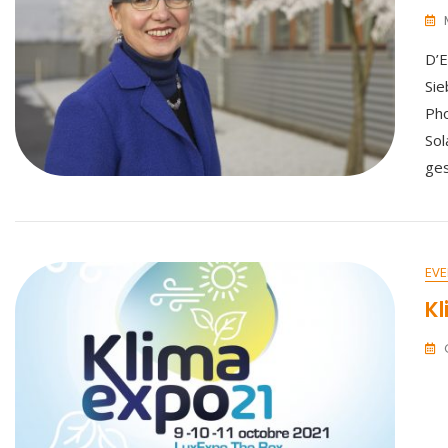
D’E
Sie
Pho
Sol
ge
EVE
Kl