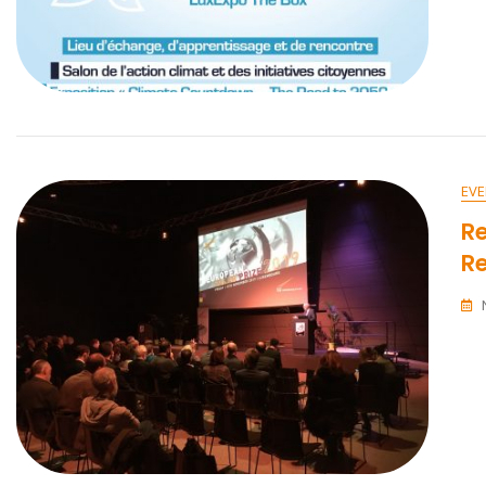
EVE
Re
Re