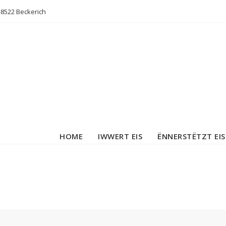
L-8522 Beckerich
HOME
IWWERT EIS
ËNNERSTËTZT EIS