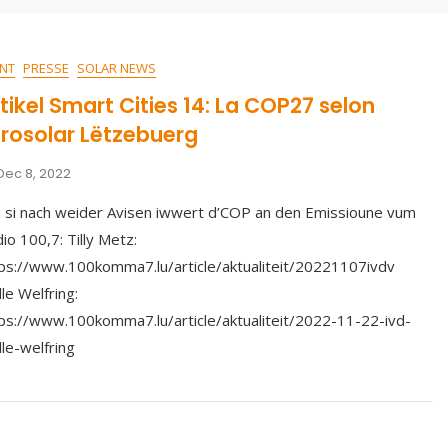
NT
PRESSE
SOLAR NEWS
tikel Smart Cities 14: La COP27 selon
rosolar Lëtzebuerg
Dec 8, 2022
 si nach weider Avisen iwwert d’COP an den Emissioune vum
io 100,7: Tilly Metz:
ps://www.100komma7.lu/article/aktualiteit/20221107ivdv
lle Welfring:
ps://www.100komma7.lu/article/aktualiteit/2022-11-22-ivd-
lle-welfring