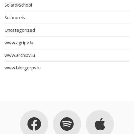
Solar@School
Solarpreis
Uncategorized
www.agripv.lu
www.archipv.lu
www.biergerpv.lu