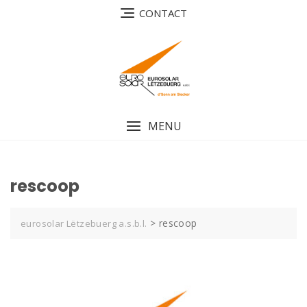
Skip
CONTACT
to
content
MENU
rescoop
>
rescoop
eurosolar Lëtzebuerg a.s.b.l.