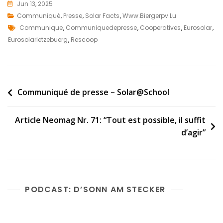
c
i
a
a
Jun 13, 2025
e
t
i
r
Communiqué
,
Presse
,
Solar Facts
,
Www.biergerpv.lu
b
t
l
e
Tags
Communique
,
Communiquedepresse
,
Cooperatives
,
Eurosolar
,
o
e
Eurosolarletzebuerg
,
Rescoop
o
r
k
Post
Communiqué de presse – Solar@School
navigation
Article Neomag Nr. 71: “Tout est possible, il suffit
d’agir”
PODCAST: D’SONN AM STECKER