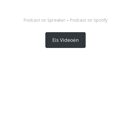
Podcast on Spreaker
-
Podcast on Spotify
Eis Videoën