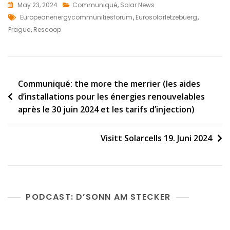
c
i
a
a
May 23, 2024
Communiqué
,
Solar News
e
t
i
r
Tags
Europeanenergycommunitiesforum
,
Eurosolarletzebuerg
,
b
t
l
e
Prague
,
Rescoop
o
e
o
r
k
Post
Communiqué: the more the merrier (les aides
d’installations pour les énergies renouvelables
navigation
après le 30 juin 2024 et les tarifs d’injection)
Visitt Solarcells 19. Juni 2024
PODCAST: D’SONN AM STECKER