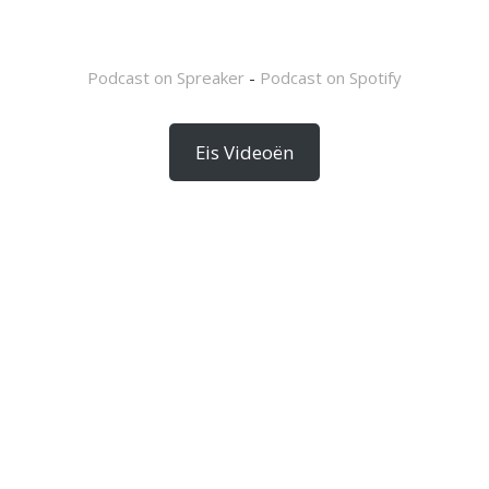
Podcast on Spreaker
-
Podcast on Spotify
Eis Videoën