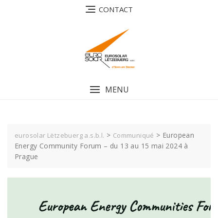
Skip
CONTACT
to
content
MENU
>
>
European
eurosolar Lëtzebuerg a.s.b.l.
Communiqué
Energy Community Forum – du 13 au 15 mai 2024 à
Prague