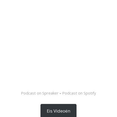
Podcast on Spreaker
-
Podcast on Spotify
Eis Videoën