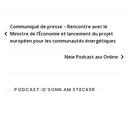
o
r
k
Post
Communiqué de presse – Rencontre avec le
Ministre de l’Économie et lancement du projet
navigation
européen pour les communautés énergétiques
Neie Podcast ass Online
PODCAST: D’SONN AM STECKER