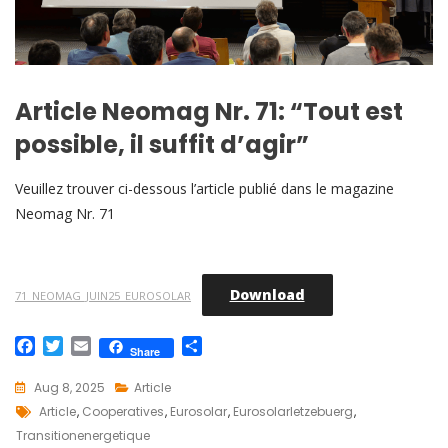
Article Neomag Nr. 71: “Tout est
possible, il suffit d’agir”
Veuillez trouver ci-dessous l’article publié dans le magazine
Neomag Nr. 71
Download
71_NEOMAG_JUIN25_EUROSOLAR
F
T
E
S
Share
a
w
m
h
c
i
a
a
Aug 8, 2025
Article
e
t
i
r
Tags
Article
,
Cooperatives
,
Eurosolar
,
Eurosolarletzebuerg
,
b
t
l
e
Transitionenergetique
o
e