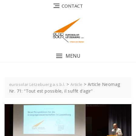
Skip
CONTACT
to
content
MENU
>
>
Article Neomag
eurosolar Lëtzebuerg a.s.b.l.
Article
Nr. 71: “Tout est possible, il suffit d’agir”