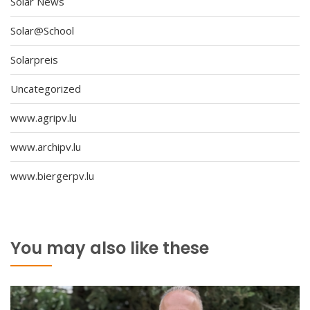
Solar News
Solar@School
Solarpreis
Uncategorized
www.agripv.lu
www.archipv.lu
www.biergerpv.lu
You may also like these