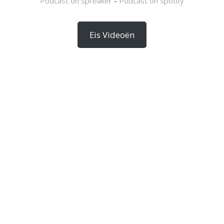
Podcast on Spreaker
-
Podcast on Spotify
Eis Videoën