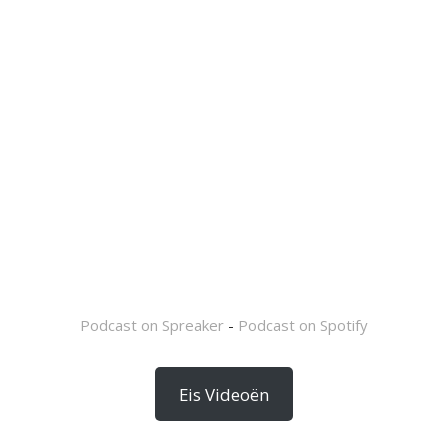
Podcast on Spreaker
-
Podcast on Spotify
Eis Videoën