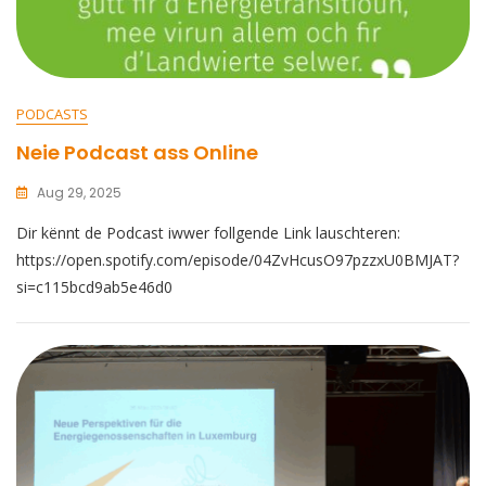
PODCASTS
Neie Podcast ass Online
Aug 29, 2025
Dir kënnt de Podcast iwwer follgende Link lauschteren:
https://open.spotify.com/episode/04ZvHcusO97pzzxU0BMJAT?
si=c115bcd9ab5e46d0