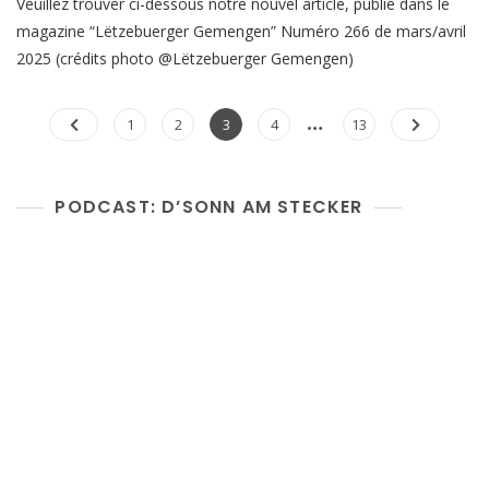
Veuillez trouver ci-dessous notre nouvel article, publié dans le
magazine “Lëtzebuerger Gemengen” Numéro 266 de mars/avril
2025 (crédits photo @Lëtzebuerger Gemengen)
Posts
…
Page
Page
Page
Page
Page
1
2
3
4
13
pagination
PODCAST: D’SONN AM STECKER