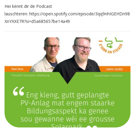
Hei kënnt dir de Podcast
lauschteren: https://open.spotify.com/episode/3qq9nhIGEHDn98
XnYXXE7R?si=d5a685657be14a49