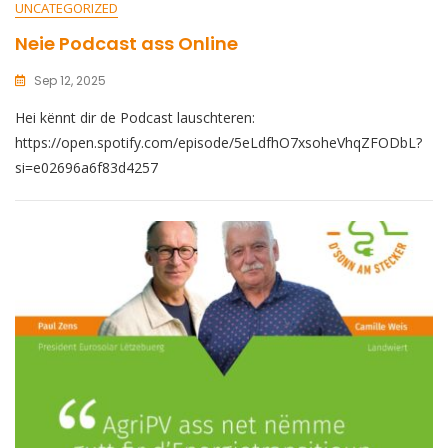
UNCATEGORIZED
Neie Podcast ass Online
Sep 12, 2025
Hei kënnt dir de Podcast lauschteren:
https://open.spotify.com/episode/5eLdfhO7xsoheVhqZFODbL?
si=e02696a6f83d4257